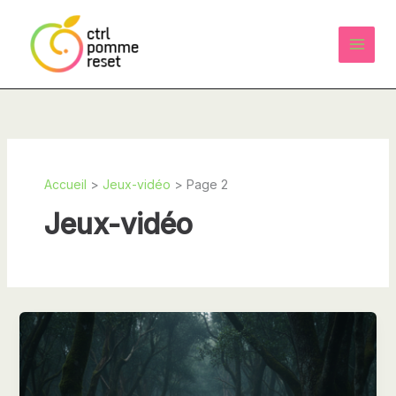
Aller
au
contenu
Accueil
Jeux-vidéo
Page 2
Jeux-vidéo