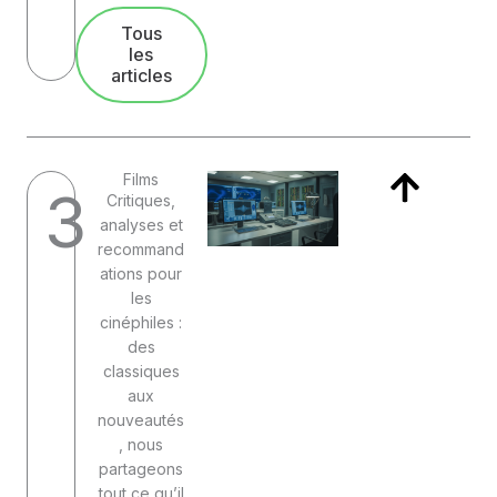
Tous
les
articles
Films
3
Critiques,
analyses et
recommand
ations pour
les
cinéphiles :
des
classiques
aux
nouveautés
, nous
partageons
tout ce qu’il