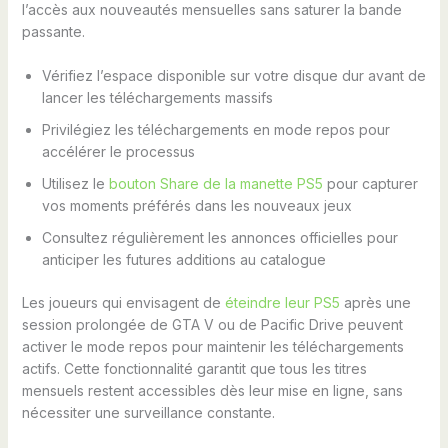
l’accès aux nouveautés mensuelles sans saturer la bande
passante.
Vérifiez l’espace disponible sur votre disque dur avant de
lancer les téléchargements massifs
Privilégiez les téléchargements en mode repos pour
accélérer le processus
Utilisez le
bouton Share de la manette PS5
pour capturer
vos moments préférés dans les nouveaux jeux
Consultez régulièrement les annonces officielles pour
anticiper les futures additions au catalogue
Les joueurs qui envisagent de
éteindre leur PS5
après une
session prolongée de GTA V ou de Pacific Drive peuvent
activer le mode repos pour maintenir les téléchargements
actifs. Cette fonctionnalité garantit que tous les titres
mensuels restent accessibles dès leur mise en ligne, sans
nécessiter une surveillance constante.