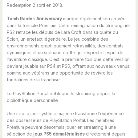
Redemption 2 sorti en 2018.
Tomb Raider: Anniversary
marque également son arrivée
dans la formule Premium. Cette réimagination du titre originel
PS2 retrace les débuts de Lara Croft dans sa quête du
Scion, un artefact légendaire. Le jeu combine des
environnements graphiquement retravaillés, des combats
dynamiques et un scénario étoffé qui respecte l’esprit de
l’aventure classique. C’est la première fois que cette version
devient jouable sur PS4 et PS5, offrant aux nouveaux venus
comme aux vétérans une opportunité de revivre les
fondations de la franchise.
Le PlayStation Portal débloque le streaming depuis la
bibliothèque personnelle
Une mise à jour système majeure transforme l’expérience
des possesseurs de PlayStation Portal. Les membres
Premium peuvent désormais jouer en streaming à une
sélection de
jeux PS5 dématérialisés
directement depuis