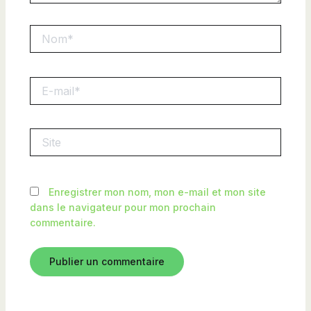
Nom*
E-
mail*
Site
Enregistrer mon nom, mon e-mail et mon site
dans le navigateur pour mon prochain
commentaire.