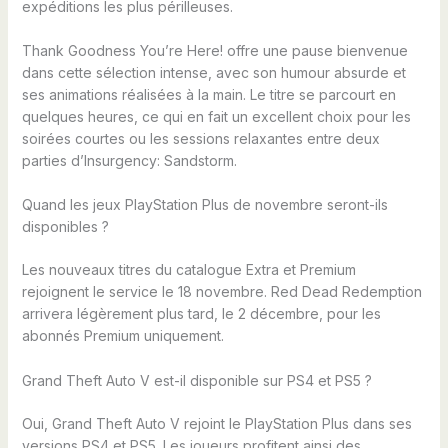
expéditions les plus périlleuses.
Thank Goodness You’re Here! offre une pause bienvenue
dans cette sélection intense, avec son humour absurde et
ses animations réalisées à la main. Le titre se parcourt en
quelques heures, ce qui en fait un excellent choix pour les
soirées courtes ou les sessions relaxantes entre deux
parties d’Insurgency: Sandstorm.
Quand les jeux PlayStation Plus de novembre seront-ils
disponibles ?
Les nouveaux titres du catalogue Extra et Premium
rejoignent le service le 18 novembre. Red Dead Redemption
arrivera légèrement plus tard, le 2 décembre, pour les
abonnés Premium uniquement.
Grand Theft Auto V est-il disponible sur PS4 et PS5 ?
Oui, Grand Theft Auto V rejoint le PlayStation Plus dans ses
versions PS4 et PS5. Les joueurs profitent ainsi des