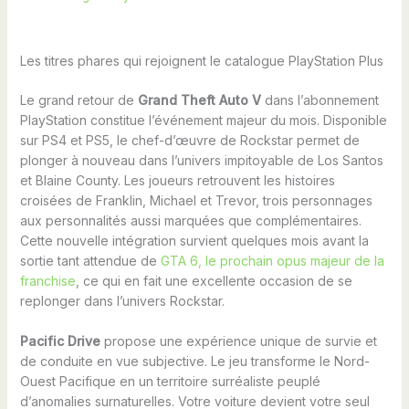
Les titres phares qui rejoignent le catalogue PlayStation Plus
Le grand retour de
Grand Theft Auto V
dans l’abonnement
PlayStation constitue l’événement majeur du mois. Disponible
sur PS4 et PS5, le chef-d’œuvre de Rockstar permet de
plonger à nouveau dans l’univers impitoyable de Los Santos
et Blaine County. Les joueurs retrouvent les histoires
croisées de Franklin, Michael et Trevor, trois personnages
aux personnalités aussi marquées que complémentaires.
Cette nouvelle intégration survient quelques mois avant la
sortie tant attendue de
GTA 6, le prochain opus majeur de la
franchise
, ce qui en fait une excellente occasion de se
replonger dans l’univers Rockstar.
Pacific Drive
propose une expérience unique de survie et
de conduite en vue subjective. Le jeu transforme le Nord-
Ouest Pacifique en un territoire surréaliste peuplé
d’anomalies surnaturelles. Votre voiture devient votre seul