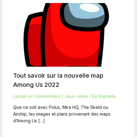
Tout savoir sur la nouvelle map
Among Us 2022
Laisser un commentaire
/
Jeux-vidéo
/ By
Raphëlla
Que ce soit avec Polus, Mira HQ, The Skeld ou
Airship, les images et plans provenant des maps
d’Among Us […]