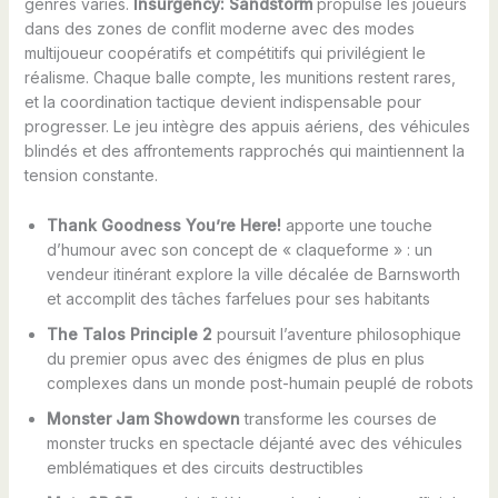
genres variés.
Insurgency: Sandstorm
propulse les joueurs
dans des zones de conflit moderne avec des modes
multijoueur coopératifs et compétitifs qui privilégient le
réalisme. Chaque balle compte, les munitions restent rares,
et la coordination tactique devient indispensable pour
progresser. Le jeu intègre des appuis aériens, des véhicules
blindés et des affrontements rapprochés qui maintiennent la
tension constante.
Thank Goodness You’re Here!
apporte une touche
d’humour avec son concept de « claqueforme » : un
vendeur itinérant explore la ville décalée de Barnsworth
et accomplit des tâches farfelues pour ses habitants
The Talos Principle 2
poursuit l’aventure philosophique
du premier opus avec des énigmes de plus en plus
complexes dans un monde post-humain peuplé de robots
Monster Jam Showdown
transforme les courses de
monster trucks en spectacle déjanté avec des véhicules
emblématiques et des circuits destructibles