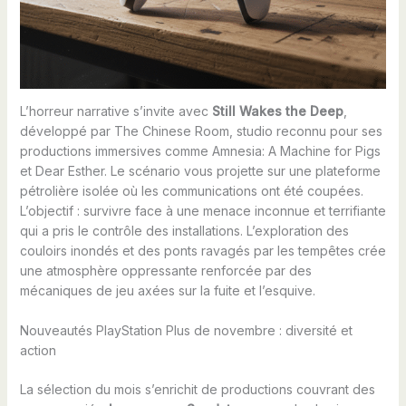
L’horreur narrative s’invite avec
Still Wakes the Deep
,
développé par The Chinese Room, studio reconnu pour ses
productions immersives comme Amnesia: A Machine for Pigs
et Dear Esther. Le scénario vous projette sur une plateforme
pétrolière isolée où les communications ont été coupées.
L’objectif : survivre face à une menace inconnue et terrifiante
qui a pris le contrôle des installations. L’exploration des
couloirs inondés et des ponts ravagés par les tempêtes crée
une atmosphère oppressante renforcée par des
mécaniques de jeu axées sur la fuite et l’esquive.
Nouveautés PlayStation Plus de novembre : diversité et
action
La sélection du mois s’enrichit de productions couvrant des