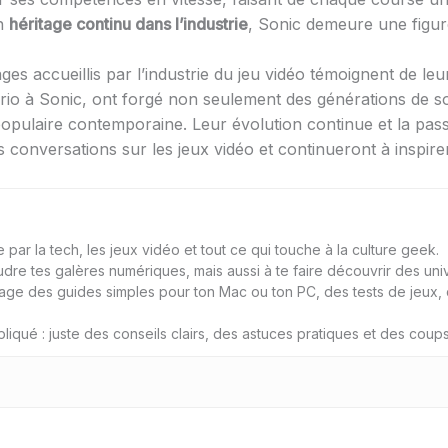
un
héritage continu dans l’industrie
, Sonic demeure une figur
ges accueillis par l’industrie du jeu vidéo témoignent de l
ario à Sonic, ont forgé non seulement des générations de so
opulaire contemporaine. Leur évolution continue et la passi
nversations sur les jeux vidéo et continueront à inspirer l
par la tech, les jeux vidéo et tout ce qui touche à la culture geek.
udre tes galères numériques, mais aussi à te faire découvrir des univ
age des guides simples pour ton Mac ou ton PC, des tests de jeux, d
liqué : juste des conseils clairs, des astuces pratiques et des cou