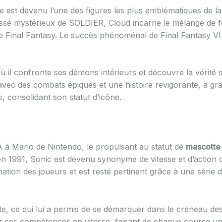
fe est devenu l’une des figures les plus emblématiques de 
ssé mystérieux de SOLDIER, Cloud incarne le mélange de fo
se Final Fantasy. Le succès phénoménal de Final Fantasy VI
où il confronte ses démons intérieurs et découvre la vérité 
vec des combats épiques et une histoire revigorante, a gr
, consolidant son statut d’icône.
à Mario de Nintendo, le propulsant au statut de
mascotte
n 1991, Sonic est devenu synonyme de vitesse et d’action da
nation des joueurs et est resté pertinent grâce à une série 
te, ce qui lui a permis de se démarquer dans le créneau des
ses compétences en vitesse, faisant de chaque course une