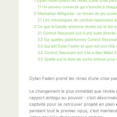
1
Dylan Faden prend les rênes d’une crise pa
1.1
Un univers connecté qui s’enrichit à chaq
2
Manhattan défigurée : un terrain de jeu ouver
2.1
Les mécaniques de combat repensées aut
3
Ce que la bande-annonce révèle sur le ton e
3.1
Control: Resonant est-il une suite directe
3.2
Sur quelles plateformes Control: Resonant
3.3
Qui est Dylan Faden et quel est son rôle
3.4
Control: Resonant est-il lié à Alan Wake 2
3.5
Quelle est la date de sortie prévue pour
Dylan Faden prend les rênes d’une crise p
Le changement le plus immédiat que révèle 
rapport ambigu au pouvoir : c’est désormais
captivité pour se retrouver projeté en plein
pendant tout le premier opus, c’est mainten