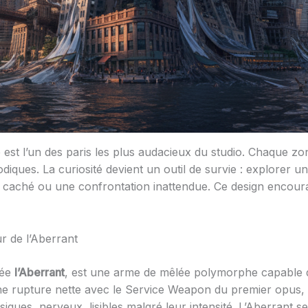
est l’un des paris les plus audacieux du studio. Chaque z
iques. La curiosité devient un outil de survie : explorer
 caché ou une confrontation inattendue. Ce design encour
 de l’Aberrant
sée
l’Aberrant
, est une arme de mêlée polymorphe capable 
ne rupture nette avec le Service Weapon du premier opus, a
ques, nerveux, lisibles malgré leur intensité. L’Aberrant 