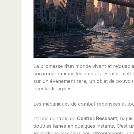
La promesse d’un monde vivant et rejouable 
surprendre même les joueurs les plus méthod
sur un événement rare, un objet de pouvoir
checklists rigides.
Les mécaniques de combat repensées autour
L’arme centrale de
Control: Resonant
, bapti
doubles lames en quelques instants. C’est u
Remedy pousse vers des affrontements physi