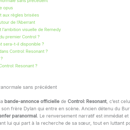
ranormale sans précédent
ue opus
t aux règles brisées
our de l’Aberrant
t l’ambition visuelle de Remedy
 du premier Control ?
 sera-t-il disponible ?
 dans Control: Resonant ?
 ?
 Control: Resonant ?
aranormale sans précédent
la
bande-annonce officielle
de
Control: Resonant
, c’est cel
 son frère Dylan qui entre en scène. Ancien détenu du Bur
enfer paranormal
. Le renversement narratif est immédiat e
ant lui qui part à la recherche de sa sœur, tout en luttant