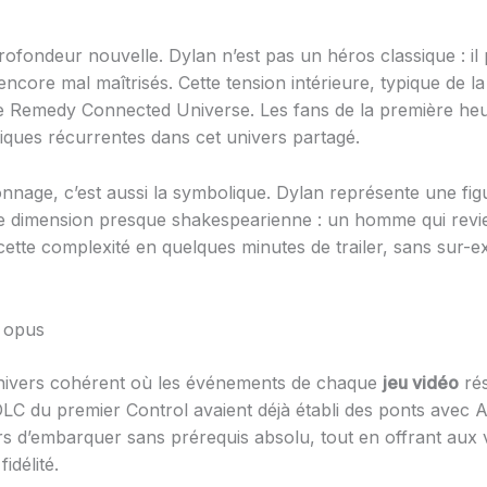
rofondeur nouvelle. Dylan n’est pas un héros classique : il
ncore mal maîtrisés. Cette tension intérieure, typique de l
e Remedy Connected Universe. Les fans de la première he
ques récurrentes dans cet univers partagé.
nage, c’est aussi la symbolique. Dylan représente une fig
e dimension presque shakespearienne : un homme qui revie
ette complexité en quelques minutes de trailer, sans sur-exp
e opus
nivers cohérent où les événements de chaque
jeu vidéo
rés
 DLC du premier Control avaient déjà établi des ponts avec 
s d’embarquer sans prérequis absolu, tout en offrant aux
délité.