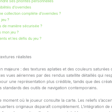
ndre ses priorités personnelles
ilités d’overrides
ne collection complète d’overrides ?
 jeu ?
es de manière sécurisée ?
s mon jeu ?
nts et les défis du jeu ?
extures réalistes
 majeure : des textures aplaties et des couleurs saturées qu
s vues aériennes par des rendus satellite détaillés qui resp
pour une représentation plus crédible, tandis que des cr
es standards des outils de navigation contemporains.
e moment où le joueur consulte la carte. Les reliefs s’accen
s quartiers originaux disparaît complètement. L’intégration 