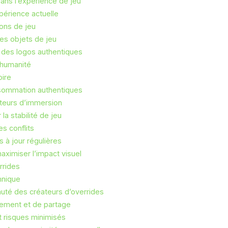
dans l’expérience de jeu
xpérience actuelle
ions de jeu
les objets de jeu
 des logos authentiques
’humanité
oire
nsommation authentiques
teurs d’immersion
a stabilité de jeu
s conflits
es à jour régulières
maximiser l’impact visuel
rrides
hnique
té des créateurs d’overrides
gement et de partage
t risques minimisés