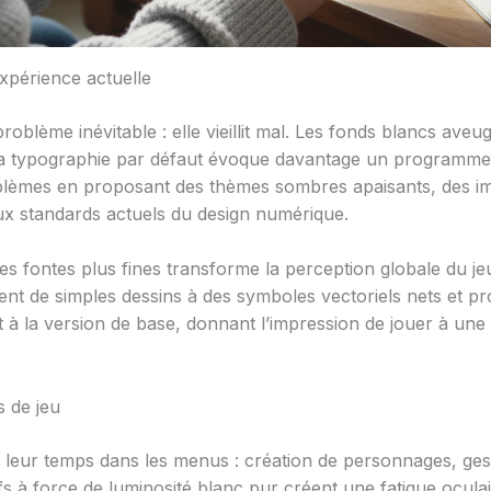
expérience actuelle
roblème inévitable : elle vieillit mal. Les fonds blancs aveu
 la typographie par défaut évoque davantage un programme 
oblèmes en proposant des thèmes sombres apaisants, des im
x standards actuels du design numérique.
 des fontes plus fines transforme la perception globale du 
sent de simples dessins à des symboles vectoriels nets et p
 à la version de base, donnant l’impression de jouer à une
s de jeu
de leur temps dans les menus : création de personnages, ges
ifs à force de luminosité blanc pur créent une fatigue oculair