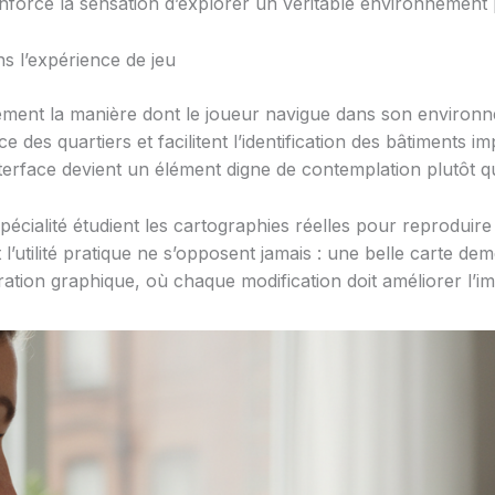
 renforce la sensation d’explorer un véritable environnement
s l’expérience de jeu
ectement la manière dont le joueur navigue dans son environn
des quartiers et facilitent l’identification des bâtiments i
nterface devient un élément digne de contemplation plutôt 
écialité étudient les cartographies réelles pour reproduire 
 l’utilité pratique ne s’opposent jamais : une belle carte d
ration graphique, où chaque modification doit améliorer l’imm