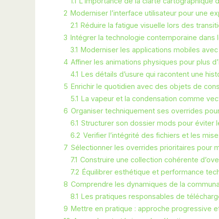
1.1
L’importance de la clarté cartographique 
2
Moderniser l’interface utilisateur pour une e
2.1
Réduire la fatigue visuelle lors des transit
3
Intégrer la technologie contemporaine dans 
3.1
Moderniser les applications mobiles avec
4
Affiner les animations physiques pour plus d
4.1
Les détails d’usure qui racontent une hist
5
Enrichir le quotidien avec des objets de co
5.1
La vapeur et la condensation comme vec
6
Organiser techniquement ses overrides pour l
6.1
Structurer son dossier mods pour éviter le
6.2
Verifier l’intégrité des fichiers et les mis
7
Sélectionner les overrides prioritaires pour 
7.1
Construire une collection cohérente d’ove
7.2
Équilibrer esthétique et performance tec
8
Comprendre les dynamiques de la communau
8.1
Les pratiques responsables de téléchar
9
Mettre en pratique : approche progressive e