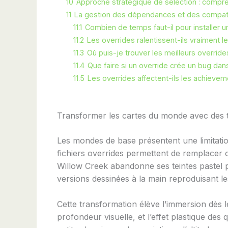
10
Approche stratégique de sélection : compre
11
La gestion des dépendances et des compatib
11.1
Combien de temps faut-il pour installer u
11.2
Les overrides ralentissent-ils vraiment le
11.3
Où puis-je trouver les meilleurs overrid
11.4
Que faire si un override crée un bug dan
11.5
Les overrides affectent-ils les achieveme
Transformer les cartes du monde avec des t
Les mondes de base présentent une limitation
fichiers overrides permettent de remplacer ce
Willow Creek abandonne ses teintes pastel 
versions dessinées à la main reproduisant l
Cette transformation élève l’immersion dès l
profondeur visuelle, et l’effet plastique de