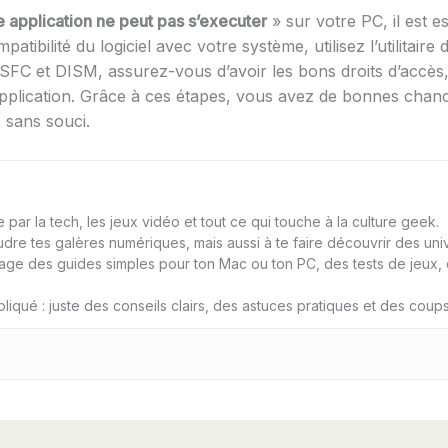
e application ne peut pas s’executer
» sur votre PC, il est e
mpatibilité du logiciel avec votre système, utilisez l’utilitai
a SFC et DISM, assurez-vous d’avoir les bons droits d’accès, 
 l’application. Grâce à ces étapes, vous avez de bonnes ch
 sans souci.
par la tech, les jeux vidéo et tout ce qui touche à la culture geek.
udre tes galères numériques, mais aussi à te faire découvrir des univ
age des guides simples pour ton Mac ou ton PC, des tests de jeux, d
liqué : juste des conseils clairs, des astuces pratiques et des cou