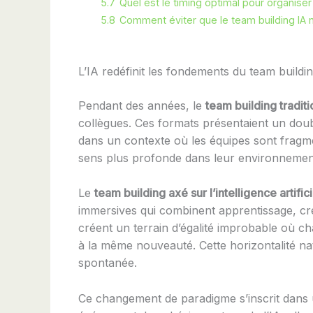
5.7
Quel est le timing optimal pour organise
5.8
Comment éviter que le team building IA 
L’IA redéfinit les fondements du team build
Pendant des années, le
team building tradit
collègues. Ces formats présentaient un doubl
dans un contexte où les équipes sont fragme
sens plus profonde dans leur environnemen
Le
team building axé sur l’intelligence artifici
immersives qui combinent apprentissage, créat
créent un terrain d’égalité improbable où ch
à la même nouveauté. Cette horizontalité nat
spontanée.
Ce changement de paradigme s’inscrit dans 