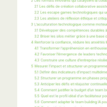
2
Les formats innovants qui catalysent la collab
2.1
Les défis de création collaborative assisté
2.2
Les escape games technologiques qui uni
2.3
Les ateliers de réflexion éthique et critiq
3
L’acculturation technologique comme moteur
3.1
Développer des compétences durables à 
3.2
Briser les silos métier grâce à une ba
4
Renforcer la confiance, réduire les anxiétés 
4.1
Transformer l’appréhension en enthousias
4.2
Favoriser l’émergence de leaders techno
4.3
Construire une culture d’entreprise rési
5
Mesurer l’impact et structurer un programm
5.1
Définir des indicateurs d’impact multidim
5.2
Structurer un programme en phases pro
5.3
Anticiper les défis et réajuster continuel
5.4
Comment justifier le budget d’un team bui
5.5
Quel est le profil idéal d’un facilitateur 
5.6
Comment adapter le team building IA po