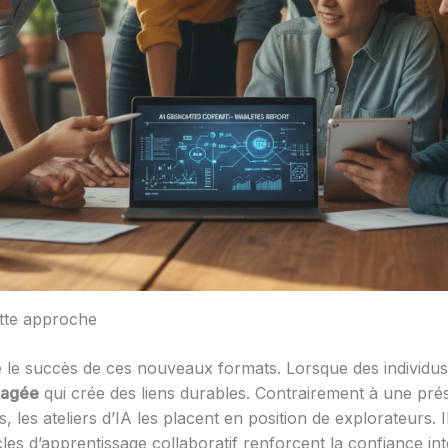
tte approche
le succès de ces nouveaux formats. Lorsque des individus f
tagée
qui crée des liens durables. Contrairement à une pré
s, les ateliers d’IA les placent en position de explorateurs
es d’apprentissage collaboratif renforcent la confiance int