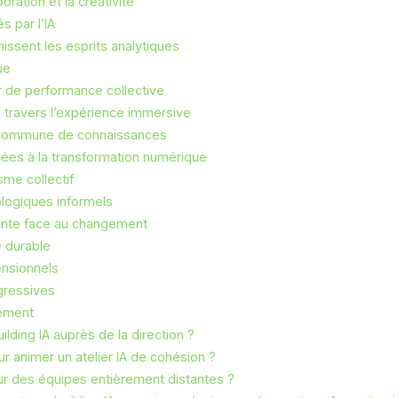
oration et la créativité
s par l’IA
ssent les esprits analytiques
ue
 de performance collective
travers l’expérience immersive
se commune de connaissances
liées à la transformation numérique
me collectif
logiques informels
liente face au changement
e durable
ensionnels
gressives
lement
lding IA auprès de la direction ?
pour animer un atelier IA de cohésion ?
ur des équipes entièrement distantes ?