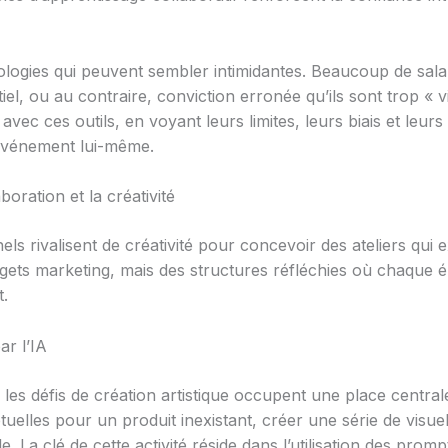
nologies qui peuvent sembler intimidantes. Beaucoup de sal
tiel, ou au contraire, conviction erronée qu’ils sont trop «
c ces outils, en voyant leurs limites, leurs biais et leurs 
’événement lui-même.
oration et la créativité
s rivalisent de créativité pour concevoir des ateliers qui 
gets marketing, mais des structures réfléchies où chaque 
t.
ar l’IA
les défis de création artistique occupent une place centrale
tuelles pour un produit inexistant, créer une série de vis
 La clé de cette activité réside dans l’utilisation des prompt