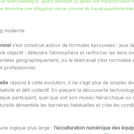
r un team building IA : avant, pendant ou après une transformation
ne devienne une obligation vécue comme du travail supplémentair
ing moderne
ionnel
s’est construit autour de formules éprouvées : jeux de p
e objectif : détendre l’atmosphère et renforcer les liens s
ntées géographiquement, où le télétravail s’est normalisé
t professionnel.
elle
répond à cette évolution. Il ne s’agit plus de simples d
ivité et défi collectif. En plaçant la découverte technologi
aque participant, quel que soit son niveau hiérarchique ou 
urelle démantèle les barrières habituelles et crée les condi
une logique plus large :
l’acculturation numérique des équi