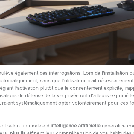
ulève également des interrogations. Lors de l’installation 
 automatiquement, sans que l’utilisateur n’ait nécessairemen
égiant l’activation plutôt que le consentement explicite, ra
sations de défense de la vie privée ont d’ailleurs exprimé l
evraient systématiquement opter volontairement pour ces fon
ent selon un modèle d’
intelligence artificielle
générative com
chiers, plus ils affinent leur compréhension de vos habitudes 