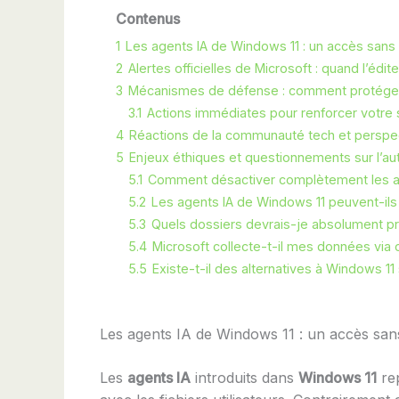
Contenus
1
Les agents IA de Windows 11 : un accès san
2
Alertes officielles de Microsoft : quand l’édi
3
Mécanismes de défense : comment protéger 
3.1
Actions immédiates pour renforcer votre 
4
Réactions de la communauté tech et perspec
5
Enjeux éthiques et questionnements sur l’
5.1
Comment désactiver complètement les a
5.2
Les agents IA de Windows 11 peuvent-il
5.3
Quels dossiers devrais-je absolument pr
5.4
Microsoft collecte-t-il mes données via 
5.5
Existe-t-il des alternatives à Windows 11
Les agents IA de Windows 11 : un accès sa
Les
agents IA
introduits dans
Windows 11
rep