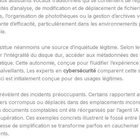
t aux assistants vocaux traditionnels qui se contentent de r
 d’analyse, de modification et de déplacement de fichiers
s, l’organisation de photothèques ou la gestion d’archives
te d’efficacité, particulièrement dans les environnements
le.
titue néanmoins une source d’inquiétude légitime. Selon les
l’intégralité du disque dur, accéder aux métadonnées des f
ique. Cette autonomie, conçue pour fluidifier l’expérience 
malveillants. Les experts en
cybersécurité
comparent cette si
i est initialement conçue pour des usages légitimes.
 révèlent des incidents préoccupants. Certains rapportent a
hiers corrompus ou déplacés dans des emplacements inconn
les documents comptables ont été réorganisés par l’agent I
cupération. Ces exemples concrets illustrent le fossé entre 
messe de simplification se transforme parfois en cauchemar l
nts.