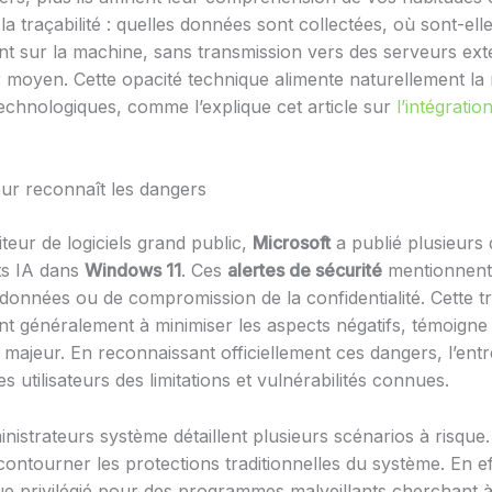
la traçabilité : quelles données sont collectées, où sont-el
ent sur la machine, sans transmission vers des serveurs ext
eur moyen. Cette opacité technique alimente naturellement l
echnologiques, comme l’explique cet article sur
l’intégrati
teur reconnaît les dangers
eur de logiciels grand public,
Microsoft
a publié plusieurs
nts IA dans
Windows 11
. Ces
alertes de sécurité
mentionnent e
nnées ou de compromission de la confidentialité. Cette tra
t généralement à minimiser les aspects négatifs, témoigne
t majeur. En reconnaissant officiellement ces dangers, l’ent
s utilisateurs des limitations et vulnérabilités connues.
strateurs système détaillent plusieurs scénarios à risque.
ontourner les protections traditionnelles du système. En e
aque privilégié pour des programmes malveillants cherchan